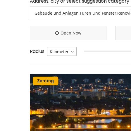
Address, city or select suggestion category
Open Now
Radius
Zenting