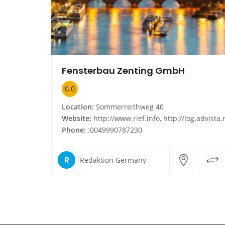
Fensterbau Zenting GmbH
0.0
Location:
Sommerreithweg 40
Website:
http://www.rief.info, http://log.advista.no/click.asp?url ...ermhcemacp&id 5927120856154720&type infoside_link&cnt 
Phone:
:0049990787230
R
Redaktion Germany