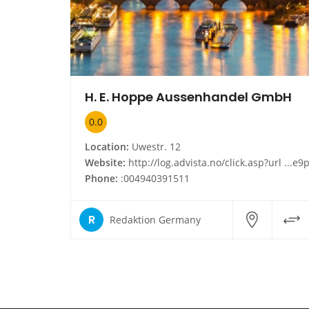
H. E. Hoppe Aussenhandel GmbH
0.0
Location:
Uwestr. 12
Website:
http://log.advista.no/click.asp?url ...e9pqqhzlp2omjegh&id 16874688325654710&type infoside_link&cnt de, http://www.hoppe-mosa
Phone:
:004940391511
R
Redaktion Germany