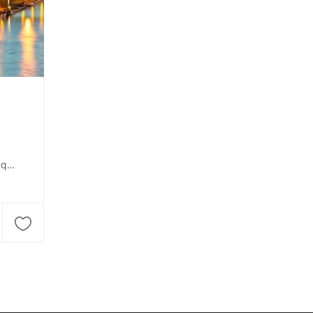
ic.de