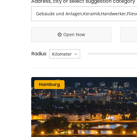
Address, city or select suggestion category
Open Now
Radius
Hamburg