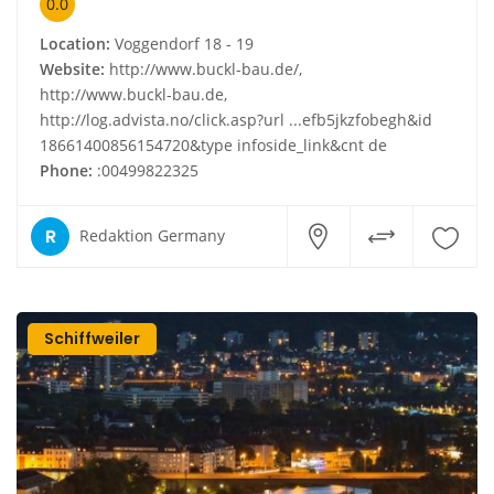
0.0
Location:
Voggendorf 18 - 19
Website:
http://www.buckl-bau.de/,
http://www.buckl-bau.de,
http://log.advista.no/click.asp?url ...efb5jkzfobegh&id
18661400856154720&type infoside_link&cnt de
Phone:
:00499822325
R
Redaktion Germany
Schiffweiler