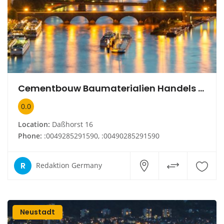
Cementbouw Baumaterialien Handels GmbH
0.0
Location:
Daßhorst 16
Phone:
:0049285291590, :00490285291590
R
Redaktion Germany
Neustadt