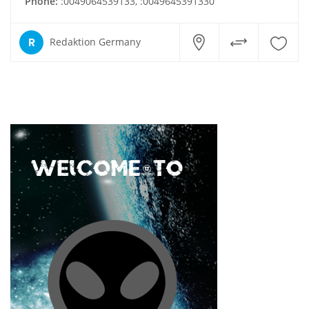
Phone:
:0049064539133, :0049645391330
R
Redaktion Germany