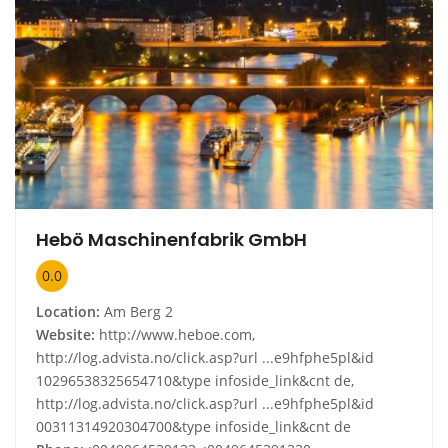
Hebö Maschinenfabrik GmbH
0.0
Location:
Am Berg 2
Website:
http://www.heboe.com,
http://log.advista.no/click.asp?url ...e9hfphe5pl&id
10296538325654710&type infoside_link&cnt de,
http://log.advista.no/click.asp?url ...e9hfphe5pl&id
00311314920304700&type infoside_link&cnt de