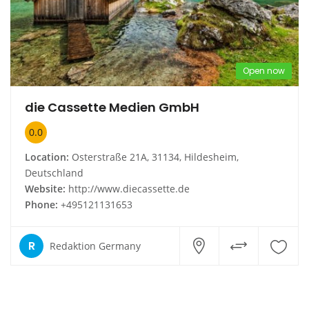
Open now
die Cassette Medien GmbH
0.0
Location:
Osterstraße 21A, 31134, Hildesheim,
Deutschland
Website:
http://www.diecassette.de
Phone:
+495121131653
R
Redaktion Germany