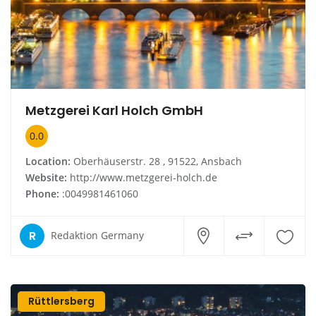
Metzgerei Karl Holch GmbH
0.0
Location:
Oberhäuserstr. 28 , 91522, Ansbach
Website:
http://www.metzgerei-holch.de
Phone:
:0049981461060
R
Redaktion Germany
Rüttlersberg