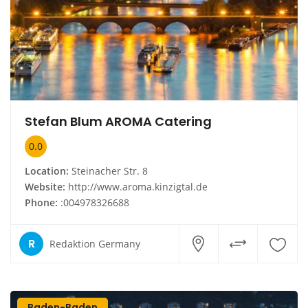
Stefan Blum AROMA Catering
0.0
Location:
Steinacher Str. 8
Website:
http://www.aroma.kinzigtal.de
Phone:
:004978326688
R
Redaktion Germany
Baden-Baden