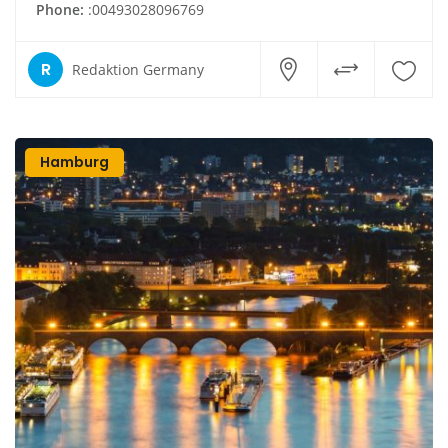
Phone:
:00493028096769
R
Redaktion Germany
Hamburg