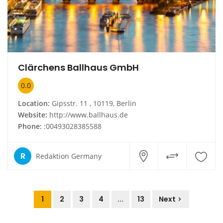
Clärchens Ballhaus GmbH
0.0
Location:
Gipsstr. 11 , 10119, Berlin
Website:
http://www.ballhaus.de
Phone:
:00493028385588
R
Redaktion Germany
1
2
3
4
...
13
Next