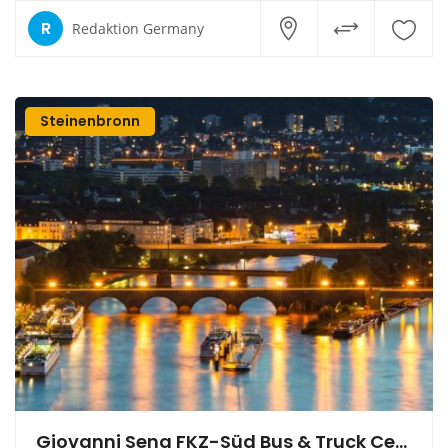
R
Redaktion Germany
Steinenbronn
Giovanni Sena FKZ-Süd Bus & Truck Center