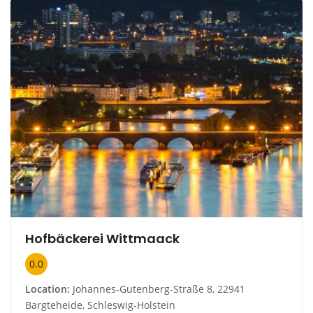
Hofbäckerei Wittmaack
0.0
Location:
Johannes-Gutenberg-Straße 8, 22941
Bargteheide, Schleswig-Holstein