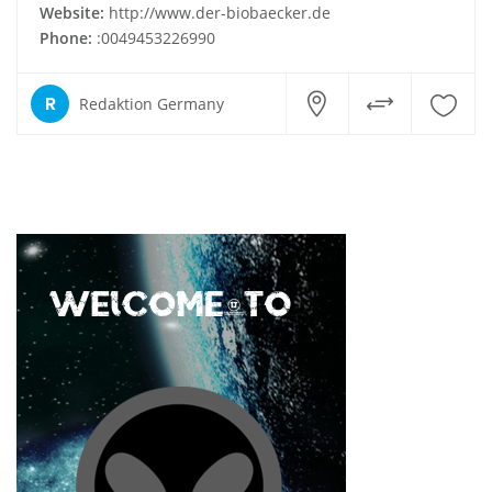
Website:
http://www.der-biobaecker.de
Phone:
:0049453226990
R
Redaktion Germany