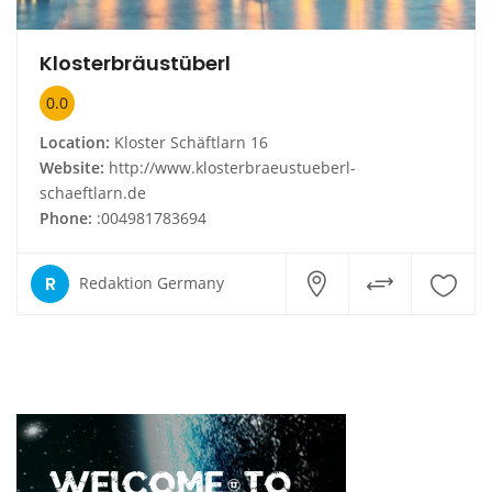
Klosterbräustüberl
0.0
Location:
Kloster Schäftlarn 16
Website:
http://www.klosterbraeustueberl-
schaeftlarn.de
Phone:
:004981783694
R
Redaktion Germany