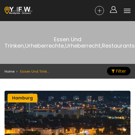
Essen Und
Trinken,Urheberrechte,Urheberrecht,Restaurants
Filter
Home
Essen Und Trinken,Urheberrechte,Urheberrecht,Restaurants
Hamburg