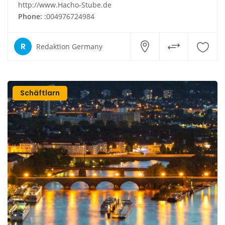
http://www.Hacho-Stube.de
Phone:
:004976724984
R
Redaktion Germany
Schäftlarn