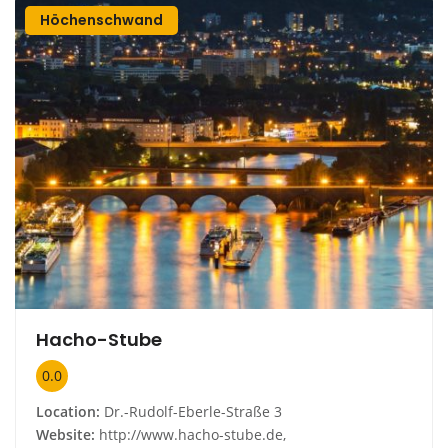
Höchenschwand
Hacho-Stube
0.0
Location:
Dr.-Rudolf-Eberle-Straße 3
Website:
http://www.hacho-stube.de,