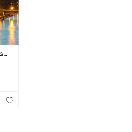
Berg-Brauerei Ulrich Zimmermann GmbH & Co. KG