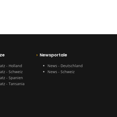
ze
Newsportale
atz - Holland
News - Deutschland
atz - Schweiz
News - Schweiz
atz - Spanien
atz - Tansania