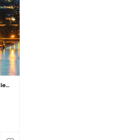
HanseEvent GmbH Kongreß-& Medientechnik