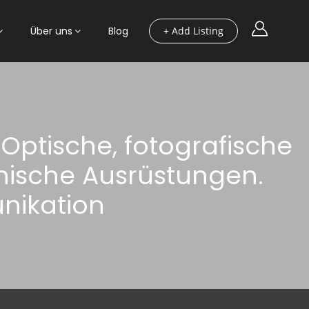
Über uns
Blog
+ Add Listing
l,Optische, fotografische
nische Ausrüstungen.
nikation