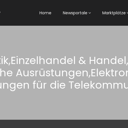
Home
Newsportale
Marktplätze
ptik,Einzelhandel & Hande
he Ausrüstungen,Elektro
ungen für die Telekommu