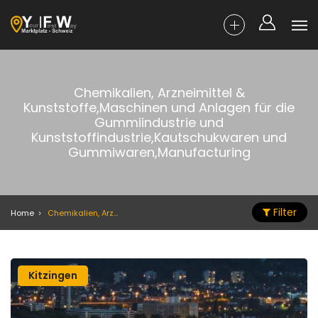
Chemikalien, Arzneimittel &
Kunststoffe,Maschinen und Anlagen für die
Gummiindustrie und
Kunststoffindustrie,Kautschukwaren und
Gummiwaren,Manufacturing
Filter
Home
Chemikalien, Arzneimittel & Kunststoffe,Maschinen und Anlagen für die Gummiindustrie und Kunststoffindustrie,Kautschukwaren und Gummiwaren,Manufacturing
Kitzingen