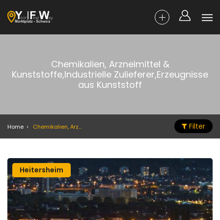
Chemikalien, Arzneimittel &
Kunststoffe,Industrielle Zulieferer,Erzeugnisse
aus Kunststoff
Filter
Home
Chemikalien, Arzneimittel & Kunststoffe,Industrielle Zulieferer,Erzeugnisse aus Kunststoff
Heitersheim