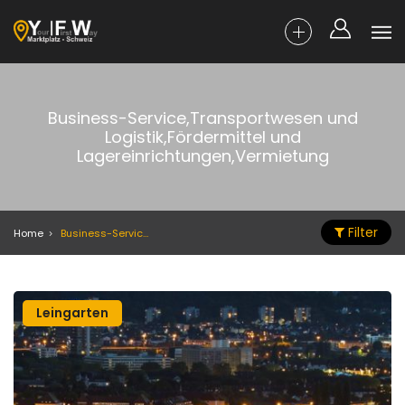
Business-Service,Transportwesen und
Logistik,Fördermittel und
Lagereinrichtungen,Vermietung
Filter
Home
Business-Service,Transportwesen und Logistik,Fördermittel und Lagereinrichtungen,Vermietung
Leingarten