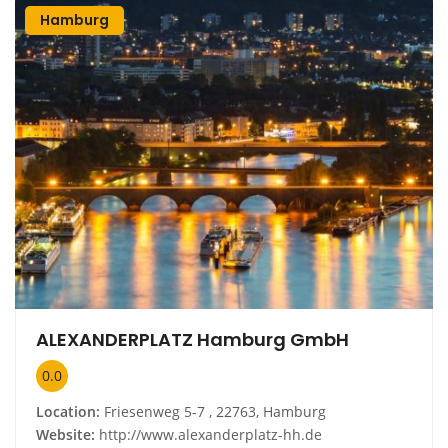
Hamburg
ALEXANDERPLATZ Hamburg GmbH
0.0
Location:
Friesenweg 5-7 , 22763, Hamburg
Website:
http://www.alexanderplatz-hh.de