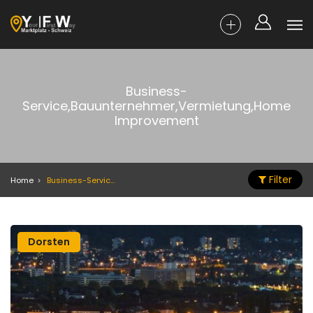
Business-
Service,Bauunternehmer,Vermietung,Home
Improvement
Filter
Home
Business-Service,Bauunternehmer,Vermietung,Home Improvement
Dorsten