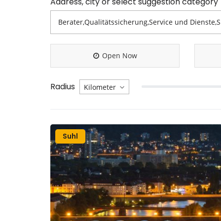
Address, city or select suggestion category
Open Now
Radius
Suhl