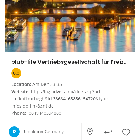
blub-life Vertriebsgesellschaft für Freizeitartikel mbH
0.0
Location:
Am Delf 33-35
Website:
http://log.advista.no/click.asp?url
...efkbfkmchegh&id 33684165856154720&type
infoside_link&cnt de
Phone:
:0049440394800
R
Redaktion Germany