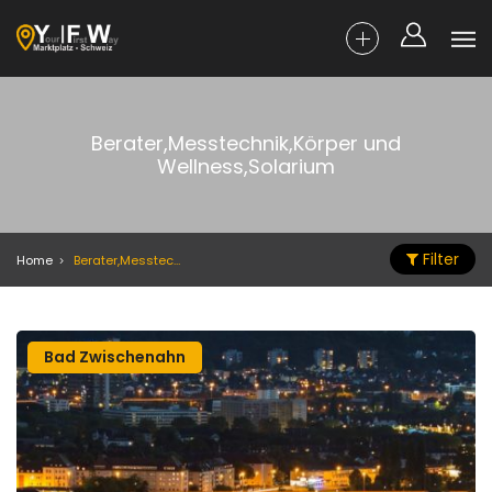
Berater,Messtechnik,Körper und
Wellness,Solarium
Filter
Home
Berater,Messtechnik,Körper und Wellness,Solarium
Bad Zwischenahn