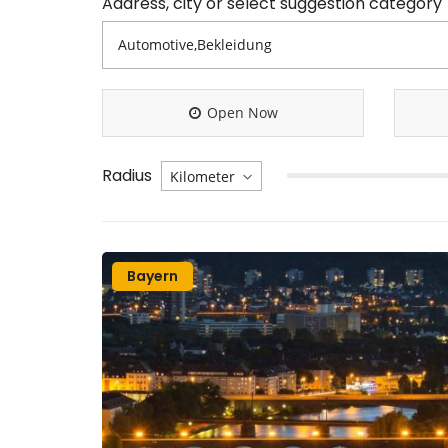
Address, city or select suggestion category
Open Now
Radius
Bayern