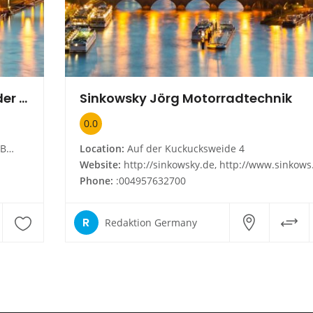
KALEX engineering GmbH - Alexander Baumgärtel
Sinkowsky Jörg Motorradtechnik
0.0
rn
Location:
Auf der Kuckucksweide 4
Website:
http://sinkowsky.de, http://www.sinkowsky.de
Phone:
:004957632700
R
Redaktion Germany