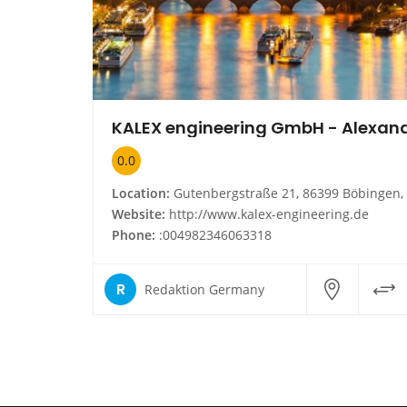
0.0
Location:
Gutenbergstraße 21, 86399 Böbingen, Baye
Website:
http://www.kalex-engineering.de
Phone:
:004982346063318
R
Redaktion Germany