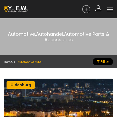
Automotive,Autohandel,Automotive Parts &
Accessories
Filter
Home
Automotive,Autohandel,Automotive Parts & Accessories
Oldenburg