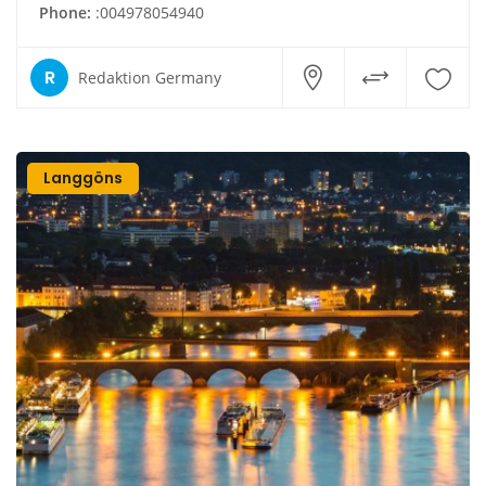
Phone:
:004978054940
R
Redaktion Germany
Langgöns