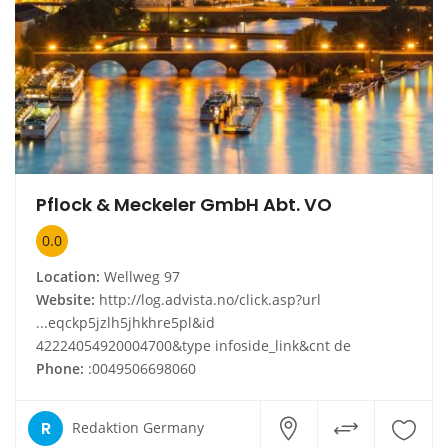
Pflock & Meckeler GmbH Abt. VO
0.0
Location:
Wellweg 97
Website:
http://log.advista.no/click.asp?url
...eqckp5jzlh5jhkhre5pl&id
42224054920004700&type infoside_link&cnt de
Phone:
:0049506698060
R
Redaktion Germany