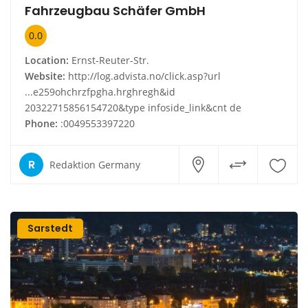
Fahrzeugbau Schäfer GmbH
0.0
Location:
Ernst-Reuter-Str.
Website:
http://log.advista.no/click.asp?url
...e259ohchrzfpgha.hrghregh&id
20322715856154720&type infoside_link&cnt de
Phone:
:0049553397220
R
Redaktion Germany
Sarstedt