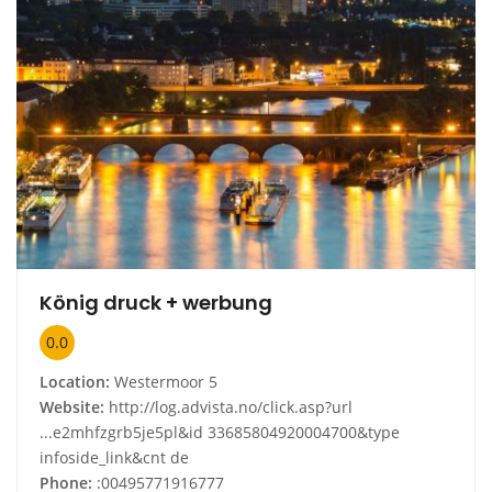
König druck + werbung
0.0
Location:
Westermoor 5
Website:
http://log.advista.no/click.asp?url
...e2mhfzgrb5je5pl&id 33685804920004700&type
infoside_link&cnt de
Phone:
:00495771916777