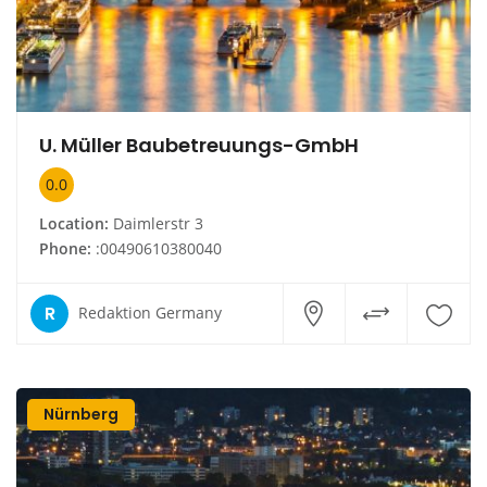
U. Müller Baubetreuungs-GmbH
0.0
Location:
Daimlerstr 3
Phone:
:00490610380040
R
Redaktion Germany
Nürnberg