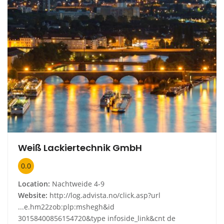
Weiß Lackiertechnik GmbH
0.0
Location:
Nachtweide 4-9
Website:
http://log.advista.no/click.asp?url
...e.hm22zob:plp:mshegh&id
30158400856154720&type infoside_link&cnt de