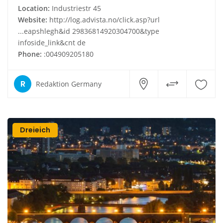
Location:
Industriestr 45
Website:
http://log.advista.no/click.asp?url
...eapshlegh&id 29836814920304700&type
infoside_link&cnt de
Phone:
:004909205180
R
Redaktion Germany
Dreieich