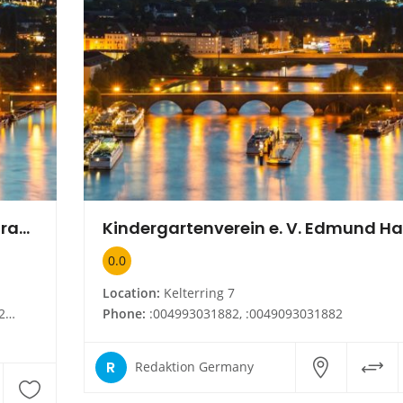
Forschungsstelle für Frei- und Spielraumplanung
Kindergartenverein e. V. Edmund H
0.0
Location:
Kelterring 7
 de
Phone:
:004993031882, :0049093031882
R
Redaktion Germany