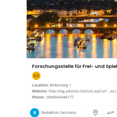
0.0
Location:
Birkenweg 1
Website:
http://log.advista.no/click.asp?url ...ecc2z9p9hao9regh&id 17469104920304700&type infoside_link&cnt
Phone:
:0049064446177
R
Redaktion Germany