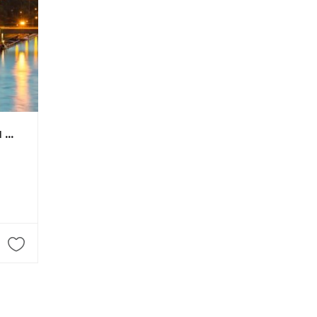
Ein Fertighaus von der Teschmit Bau GmbH !