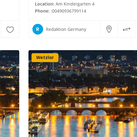
Location:
Am Kindergarten 4
Phone:
:00490936799114
R
Redaktion Germany
Wetzlar