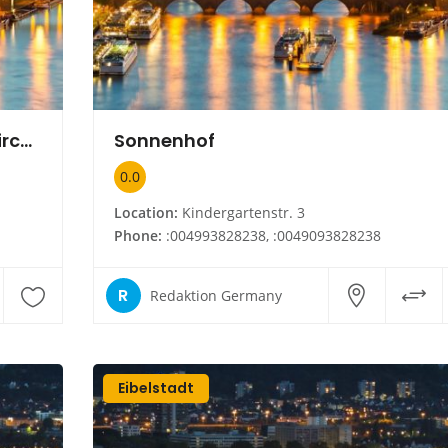
Kindergarten-Stiftung Schwanenkirchen
Sonnenhof
0.0
Location:
Kindergartenstr. 3
Phone:
:004993828238, :0049093828238
R
Redaktion Germany
Eibelstadt