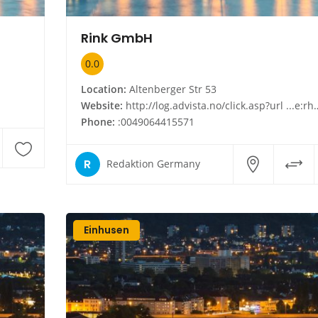
Rink GmbH
0.0
Location:
Altenberger Str 53
Website:
http://log.advista.no/click.asp?url ...e:rhaa.oagzrmajegh&id 42842454920304700&type infoside_link&cnt de
Phone:
:0049064415571
R
Redaktion Germany
Einhusen