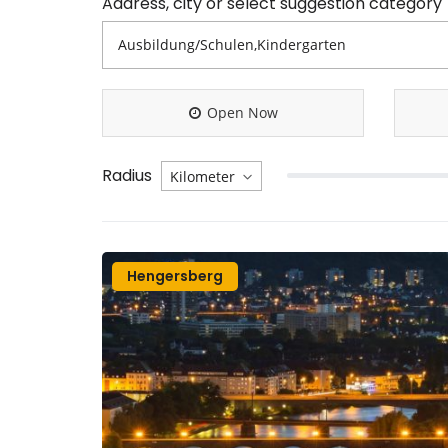
Address, city or select suggestion category
Open Now
Radius
Hengersberg