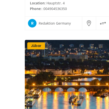
Location:
Hauptstr. 4
Phone:
:004904536350
R
Redaktion Germany
Jübar