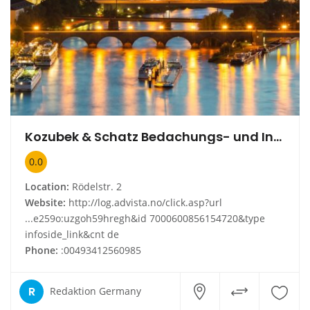
Kozubek & Schatz Bedachungs- und Installations GmbH
0.0
Location:
Rödelstr. 2
Website:
http://log.advista.no/click.asp?url
...e259o:uzgoh59hregh&id 7000600856154720&type
infoside_link&cnt de
Phone:
:00493412560985
R
Redaktion Germany