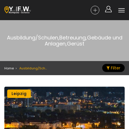
Ausbildung/Schulen,Betreuung,Gebäude und
Anlagen,Gerüst
Filter
Home
Ausbildung/Schulen,Betreuung,Gebäude und Anlagen,Gerüst
Leipzig