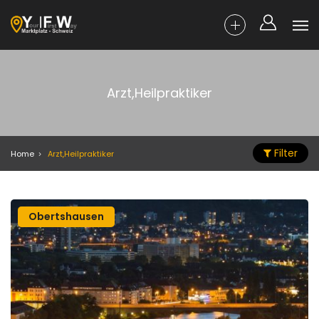
Arzt,Heilpraktiker
Filter
Home
Arzt,Heilpraktiker
Obertshausen