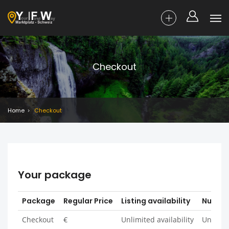
Checkout
Home
Checkout
Your package
Package
Regular Price
Listing availability
Number 
Checkout
€
Unlimited availability
Unlimite