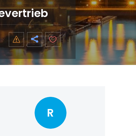
evertrieb
R