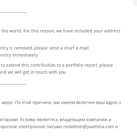
_______________
 the world. For this reason, we have included your address
ntry is removed, please send a short e-mail
entry immediately.
o extend this contribution to a portfolio report, please
nd we will get in touch with you
_______________
в мире. По этой причине, мы имеем включен ваш адрес с
кторами. Есливы являетесь владельцем компании и
 короткое электронное письмо redaktion@yaamma.com и