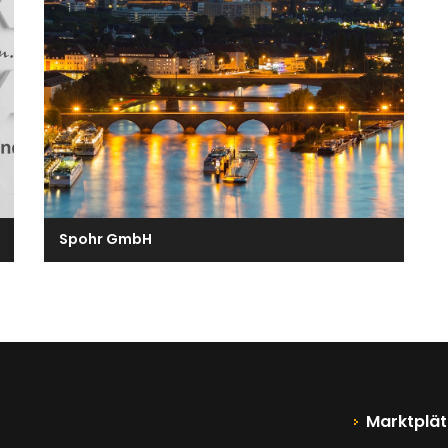
Spohr GmbH
Marktplät