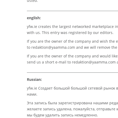
usted.
_________________________________________________________
english:
yfw.ie
creates the largest networked marketplace in
with us. This entry was registered by our editors.
If you are the owner of the company and wish the e
to
redaktion@yaamma.com
and we will remove the 
If you are the owner of the company and would like t
send us a short e-mail to
redaktion@yaamma.com
a
_________________________________________________________
Russian:
yfw.ie Создает большой большой сетевой рынок 
нами.
Эта запись была зарегистрирована нашими реда
желаете запись удалена, пожалуйста, отправьте
мы будем удалить запись немедленно.