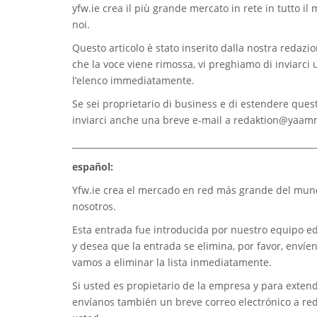
yfw.ie
crea il più grande mercato in rete in tutto il
noi.
Questo articolo è stato inserito dalla nostra redazion
che la voce viene rimossa, vi preghiamo di inviarci
l’elenco immediatamente.
Se sei proprietario di business e di estendere quest
inviarci anche una breve e-mail a
redaktion@yaam
_________________________________________________________
español:
Yfw.ie
crea el mercado en red más grande del mundo
nosotros.
Esta entrada fue introducida por nuestro equipo edi
y desea que la entrada se elimina, por favor, envíe
vamos a eliminar la lista inmediatamente.
Si usted es propietario de la empresa y para extend
envíanos también un breve correo electrónico a
re