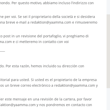
 mondo. Per questo motivo, abbiamo incluso l’indirizzo con
e per voi. Se sei il proprietario della società e si desidera
 una breve e-mail a
redaktion@yaamma.com
e rimuoveremo
o post in un revisione del portafoglio, vi preghiamo di
ma.com
e ci metteremo in contatto con voi
____
. Por esta razón, hemos incluido su dirección con
torial para usted. Si usted es el propietario de la empresa
nos un breve correo electrónico a
redaktion@yaamma.com
y
er este mensaje en una revisión de la cartera, por favor
daktion@yaamma.com
y nos pondremos en contacto con