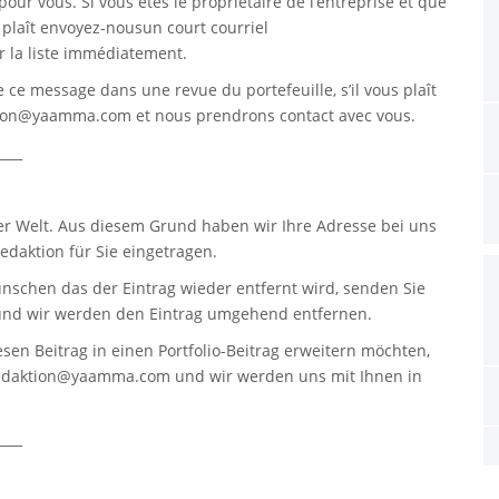
pour vous. Si vous êtes le propriétaire de l’entreprise et que
s plaît envoyez-nousun court courriel
 la liste immédiatement.
re ce message dans une revue du portefeuille, s’il vous plaît
tion@yaamma.com
et nous prendrons contact avec vous.
____
er Welt. Aus diesem Grund haben wir Ihre Adresse bei uns
daktion für Sie eingetragen.
nschen das der Eintrag wieder entfernt wird, senden Sie
nd wir werden den Eintrag umgehend entfernen.
sen Beitrag in einen Portfolio-Beitrag erweitern möchten,
edaktion@yaamma.com
und wir werden uns mit Ihnen in
____