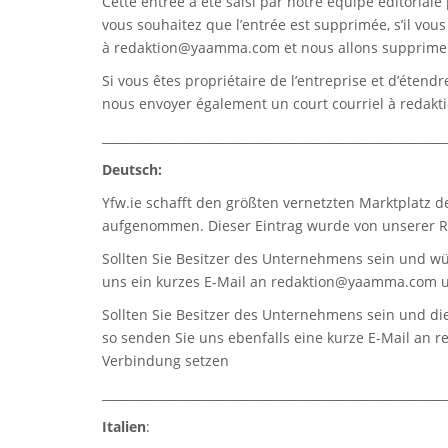
Cette entrée a été saisi par notre équipe éditoriale 
vous souhaitez que l’entrée est supprimée, s’il vou
à
redaktion@yaamma.com
et nous allons supprimer
Si vous êtes propriétaire de l’entreprise et d’étend
nous envoyer également un court courriel à
redak
_________________________________________________________
Deutsch:
Yfw.ie
schafft den größten vernetzten Marktplatz d
aufgenommen. Dieser Eintrag wurde von unserer Re
Sollten Sie Besitzer des Unternehmens sein und wü
uns ein kurzes E-Mail an
redaktion@yaamma.com
u
Sollten Sie Besitzer des Unternehmens sein und die
so senden Sie uns ebenfalls eine kurze E-Mail an
r
Verbindung setzen
_________________________________________________________
Italien
: