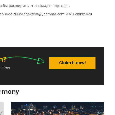
и бы расширить этот вклад в портфель
ктронное сьмоredaktion@yaamma.com и мы свяжемся
n?
Claim it now!
e einer
ermany