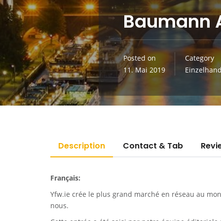
Baumann Al
Posted on
Category
11. Mai 2019
Einzelhand
Description
Contact & Tab
Revi
Français:
Yfw.ie
crée le plus grand marché en réseau au monde
nous.