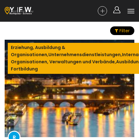
Filter
Erziehung, Ausbildung &
Organisationen,Unternehmensdienstleistungen,Interna
Organisationen, Verwaltungen und Verbände,Ausbildun
Fortbildung
R