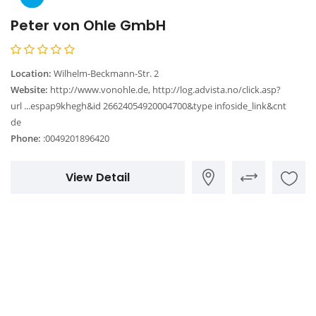
Peter von Ohle GmbH
Location:
Wilhelm-Beckmann-Str. 2
Website:
http://www.vonohle.de, http://log.advista.no/click.asp?
url ...espap9khegh&id 26624054920004700&type infoside_link&cnt
de
Phone:
:0049201896420
View Detail