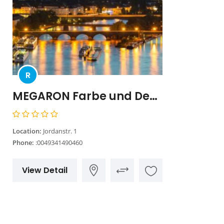
R
MEGARON Farbe und Design GmbH
Location:
Jordanstr. 1
Phone:
:0049341490460
View Detail