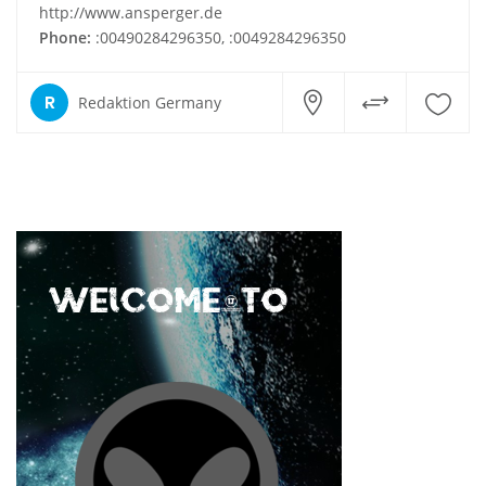
http://www.ansperger.de
Phone:
:00490284296350, :0049284296350
R
Redaktion Germany