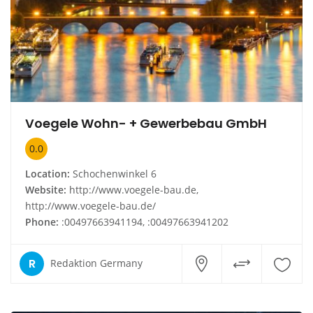
Voegele Wohn- + Gewerbebau GmbH
0.0
Location:
Schochenwinkel 6
Website:
http://www.voegele-bau.de,
http://www.voegele-bau.de/
Phone:
:00497663941194, :00497663941202
R
Redaktion Germany