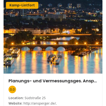
Kamp-Lintfort
Planungs- und Vermessungsges. Ansperger mbH
0.0
Location:
Südstraße 25
Website:
http://ansperger.de/,